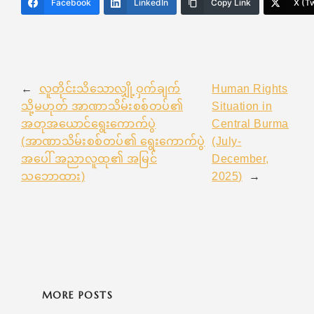
Facebook
LinkedIn
Copy Link
X (Tw
←
လူတိုင်းသိသောလျှို့ဝှက်ချက်
Human Rights
သို့မဟုတ် အာဏာသိမ်းစစ်တပ်၏
Situation in
အတုအယောင်ရွေးကောက်ပွဲ
Central Burma
(အာဏာသိမ်းစစ်တပ်၏ ရွေးကောက်ပွဲ
(July-
အပေါ် အညာလူထု၏ အမြင်
December,
သဘောထား)
2025)
→
MORE POSTS