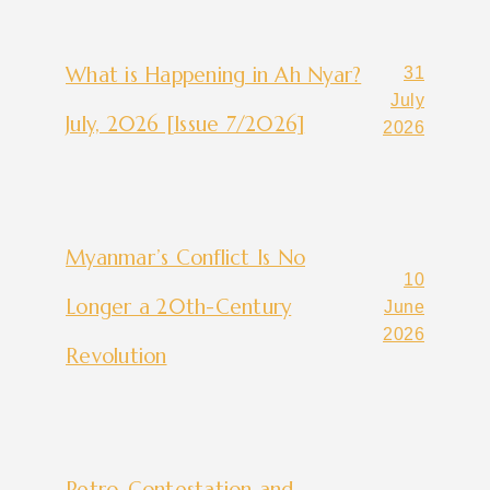
What is Happening in Ah Nyar?
31
July
July, 2026 [Issue 7/2026]
2026
Myanmar’s Conflict Is No
10
Longer a 20th-Century
June
2026
Revolution
Petro-Contestation and