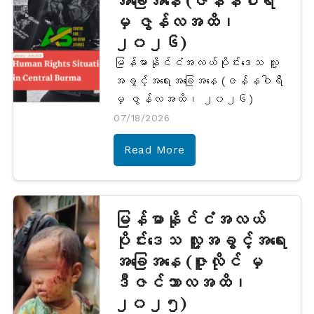
အခြေအနေ (ဇန်နဝါရီ
မှ ဇွန်လအထိ၊
၂၀၂၆)
မြန်မာနိုင်ငံအလယ်ပိုင်းဒေသ လူ့
အခွင့်အရေးအခြေအနေ (ဇန်နဝါရီ
မှ ဇွန်လအထိ၊ ၂၀၂၆)
07/18/2026
Read More
မြန်မာနိုင်ငံအလယ်
ပိုင်းဒေသ လူ့အခွင့်အရေး
အခြေအနေ (ဇူလိုင် မှ
ဒီဇင်ဘာလအထိ၊
၂၀၂၅)