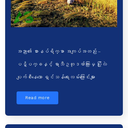
အညာ၏ စားနပ်ရိက္ခာ အကျပ်အတည်း –
ပဋိပက္ခနှင့် ရာသီဥတုဒဏ်ကြားမှ ပြိုလဲ
ပျက်စီးနေသော ရှင်သန်ရေးလမ်းကြောင်းများ
Read more