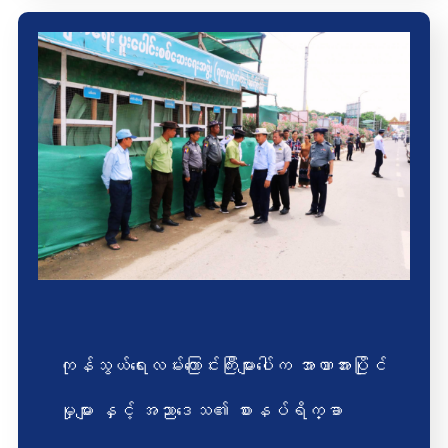
ကုန်သွယ်ရေးလမ်းကြောင်းကြီးများပေါ်က အာဏာအားပြိုင်
မှုများ နှင့် အညာဒေသ၏ စားနပ်ရိက္ခာ