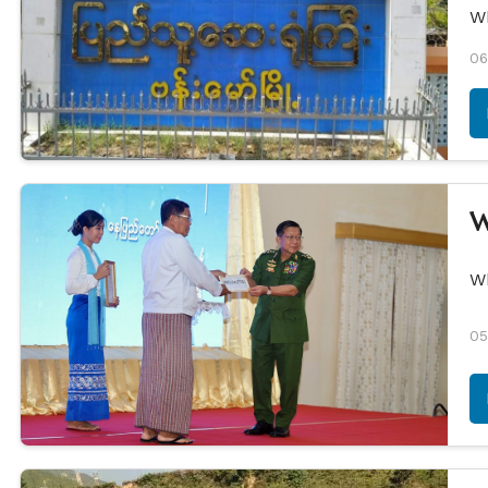
W
06
W
W
05