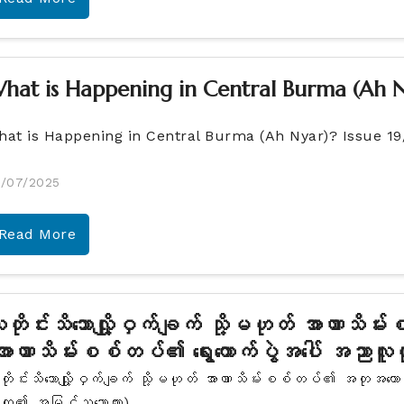
hat is Happening in Central Burma (Ah N
hat is Happening in Central Burma (Ah Nyar)? Issue 1
/07/2025
Read More
ူတိုင်းသိသောလျှို့ဝှက်ချက် သို့မဟုတ် အာဏာသိ
အာဏာသိမ်းစစ်တပ်၏ ရွေးကောက်ပွဲအပေါ် အညာလ
တိုင်းသိသောလျှို့ဝှက်ချက် သို့မဟုတ် အာဏာသိမ်းစစ်တပ်၏ အတုအယောင
ထု၏ အမြင်သဘောထား)