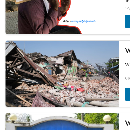
12
W
W
06
W