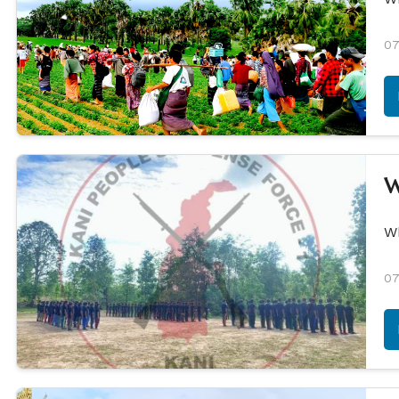
07
W
W
07