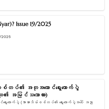
yar)? Issue 19/2025
9/2025
မ်းစစ်တပ်၏ အတုအယောင်ရွေးကောက်ပွဲ
ူထု၏ အမြင်သဘောထား)
်ရွေးကောက်ပွဲ (အာဏာသိမ်းစစ်တပ်၏ ရွေးကောက်ပွဲအပေါ် အညာ