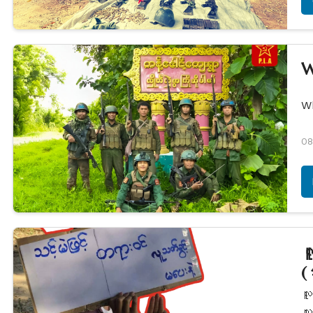
W
W
08
လ
(
လူ
လူ