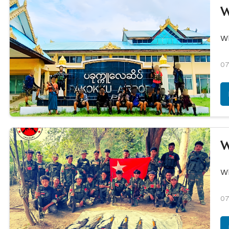
W
W
07
W
W
07