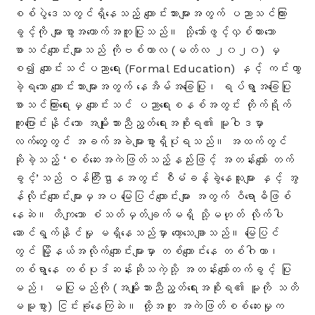
စစ်ပွဲဒေသတွင်ရှိနေသည့် ကျောင်းသားများအတွက် ပညာသင်ကြား
ခွင့်ကို များစွာအထောက်အကူပြုသည်။ သို့သော်ဖွင့်လှစ်ထားသော
စာသင်ကျောင်းများသည် ကိုဗစ်ကာလ (မတ်လ ၂၀၂၀) မှ
စ၍ ကျောင်းသင်ပညာရေး (Formal Education) နှင့် ကင်းကွာ
ခဲ့ရသော ကျောင်းသားများအတွက် နေအိမ်အခြေပြု၊ ရပ်ရွာအခြေပြု
စာသင်ကြားရေးမှ ကျောင်းသင် ပညာရေးစနစ်အတွင်း တိုက်ရိုက်
ကူးပြောင်းနိုင်သော အမျိုးသားညီညွတ်ရေးအစိုးရ၏ မူဝါဒမှာ
လက်တွေ့တွင် အခက်အခဲများစွာရှိပုံရသည်။ အထက်တွင်
ဆိုခဲ့သည့် ‘စစ်ဆေးအကဲဖြတ်သည့်နည်းဖြင့် အတန်းကျော် တက်
ခွင့်’သည် ဝန်ကြီးဌာနအတွင်း စီမံခန့်ခွဲနေသူများ နှင့် အွ
န်လိုင်းကျောင်းများမှအပ မြေပြင်ကျောင်းများ အတွက် ဝိရောဓိဖြစ်
နေဆဲ။ တိကျသော စံသတ်မှတ်ချက်မရှိ သို့မဟုတ် လိုက်ပါ
ဆောင်ရွက်နိုင်မှု မရှိနေသည်မှာ တော့သေချာသည်။ မြေပြင်
တွင် မြို့နယ်အလိုက်ကျောင်းများမှာ တစ်ကျောင်းနေ တစ်ဂါထာ၊
တစ်ရွာနေ တစ်ပုဒ်ဆန်းဆိုသကဲ့သို့ အတန်းကျော်တက်ခွင့် ပြု
မည်၊ မပြုမည်ကို (အမျိုးသားညီညွတ်ရေးအစိုးရ၏ မူကို သတိ
မမူစွာ) ငြင်းခုံနေကြဆဲ။ ထို့အတူ အကဲဖြတ်စစ်ဆေးမှုက