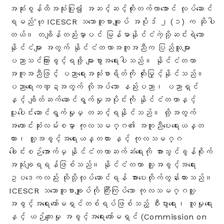
အဆုံးစွန်ထိအသုံးပြု၍ အဆင့်ဆင့်တိုးတက်လာအောင် လုပ်ဆောင်
ရမည်’ဟု ICESCR သဘောတူစာချုပ် အပိုဒ် ၂ (၁) က ဆိုပါ
တယ်
။ တချိန်တည်းမှာပင် မြန်မာနိုင်ငံကဲ့သို့ဆင်းရဲသော
နိုင်ငံများ အတွက် နိုင်ငံတကာအကူအညီက ပြည်သူများ
ပညာသင်ကြားခွင့်ရဖို့ များစွာအရေးပါသည်။ နိုင်ငံတကာ
အကူအညီဖြင့် ပညာရေးအသုံးစာရိတ်ကို တိုးမြှင့်နိုင်သည်။
ပညာရေးကဏ္ဍအတွက် လိုအပ်သော နည်းပညာ၊ ပညာရှင်
နှင့် ချိတ်ဆက်ဆောင်ရွက်မှုအပိုင်းကို နိုင်ငံတကာနှင့်
ပူးပေါင်းဆောင်ရွက်မှုမှ တဆင့်ရနိုင်သည်။ ထို့အတွက်
အကောင်းဆုံးလမ်းစမှာ ကုလသမဂ္ဂ၏ အကူညီပေးရေးယန္တ
ယား၊ လူ့အခွင့်အရေးယန္တယား နှင့် ကုလသမဂ္ဂ
ခေါင်းစဉ်အောက်မှ နိုင်ငံတကာဆက်ဆံရေးကို အားသွင်ခွန်စိုက်
အသုံးချရရန်ဖြစ်သည်။ နိုင်ငံတကာ လူ့အခွင့်အရေး
ဥပဒေကလည်း ထိုသို့လုပ်ဆောင်ရန် အားပေးတိုက်တွန်းထားသည်။
ICESCR သဘောတူစာချုပ်ကို ကြီးကြပ်သော ကုလသမဂ္ဂလူ့
အခွင့်အရေးကော်မရှင်တစ်ရပ်ဖြစ်သည့် စီးပွားရေး၊ လူမှုရေး
နှင့် ယဉ်ကျေးမှု အခွင့်အရေးကော်မရှင် (Commission on