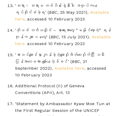
‘ဆရာ၊ ဆရာမ တစ်သိန်းခွဲနီးပါး အလုပ်ကနေ
ရပ်ဆိုင်းခံခဲ့ရ’ (
BBC
, 25 May 2021).
Available
here
.
accessed 10 February 2023
‘ကိုဗစ် တတိယလှိုင်း – နာရေးကားတွေ “မနိုင်တော့တဲ့” ရန်
ကုန်က စျာပနတွေ’ (
BBC
, 15 July 2021).
Available
here.
accessed 10 February 2023
‘စာသင်ကျောင်းမှာ ကျန်ခဲ့တဲ့ကျောပိုးအိတ်လေးပိုက်ပြီး သမီး
ပြန်လာလေမလား မျှော်နေတဲ့မိခင်’ (
BBC
, 21
September 2022).
Available here
.
accessed
10 February 2023
Additional Protocol (II) of Geneva
Conventions (APII), Art. 13
‘Statement by Ambassador Kyaw Moe Tun at
the First Regular Session of the UNICEF