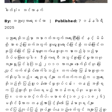
ဓါတ်ပုံ။ အင်တာနက်
By:
အညာလေ့လာရေးစင်တာ
|
Published:
7 ဇန်နဝါရီ
2025
ပညာရေးဆိုသည်မှာ အနာဂတ်အတွက်အရေးကြီးကြောင်း နှင့် မိမိ
တို့ သားစဥ်မြေးဆက်အတွက် လူမွှေးလူရောင်ပြောင်ဖို့ လမ်းကြောင်းတ
ခုဖြစ်ကြောင်း မြန်မာ့ကျေးလက်နေလူထုက နားလည်ခဲ့သည်မှာ
သိပ်မကြာသေးလှပါ။ ဒီမိုကရေစီ အသွင်ကူးပြောင်းမှုကာလဟု
အများရှုမြင်ခဲ့ကြသည့် ၂၀၁၀ ကာလများ နောက်ပိုင်းဟု ပြော
လျှင် လက်ခံနိုင်လောက်ပါသည်။ တကယ်တော့ မြန်မာလူထုက
ကံဆိုးလှပါသည်။ ရှေးဘုရင်များ လက်ထက်ကတည်းက ပညာရေး
ဆိုသည်ကို ပြည်သူ့ဝန်ဆောင်မှုလုပ်ငန်း၊ တနည်း အစိုးရ
က ပြည်သူကို လုပ်ပေးရမည့် တာဝန်တရပ်ဟု မယူဆခဲ့
ကြ။ ပထမအင်္ဂလိပ်-ဗမာစစ် (၁၈၂၄-၁၈၂၆)
မတိုင်မှီကာလ တနည်းအားဖြင့်ဆိုသော် မြန်မာဘုရင်များ
တင်းပြည့်ကျပ်ပြည့် အုပ်ချုပ်နေသည့်ခေတ်တွင် အများပြည်သူ