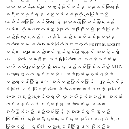
ကာလ စာသင်ကျောင်းများ မဖွင့်နိုင်ခင်မှာ ပညာသင်‌ကြားရေးကို
ခရီးဆက်နိုင်ရန် နည်းလမ်းနှစ်ခုကို ချပြခဲ့သည်။
နေအိမ်အခြေပြု သင်ကြားရေး နဲ့ လူထုအခြေပြုသင်ကြားရေးနည်း
လမ်း။ လိုအပ်သောလမ်းညွှန်ချက် တချို့ကိုလည်း ထုတ်ပြန်ခဲ့
သည်ကို တွေ့ရသည်
။ အဆိုပါ နည်းစနစ်နှစ်ခုစလုံးမှာ
တတ်မြောက်မှု စစ်ဆေးအကဲဖြတ်ခြင်းအတွက် Formal Exam
မရှိ။ အများနားလည်အောင် ရှင်းရှင်းပြောရလျှင် စာမေးပွဲမရှိ
ပေ။ သို့သော် သမားရိုးကျ သင်ရိုးပြတ်အောင် သင်တဲ့သင်ကြားမှု
ထက် တတ်ကျွမ်းမှုကို ဦးစားပေးတဲ့ နည်းလမ်းဖြစ်တယ်လို့ NUG
ပညာရေးဌာနက ရှင်းပြသည်။ တတ်ကျွမ်းမှုစွမ်းရည်ကို
ပညာရေးဝန်ကြီးဌာနက ‘အသိပညာကြွယ်ဝခြင်း၊ ကျွမ်းကျင်မှု
ရှိခြင်း နှင့် ပြီးပြည့်စုံသော စိတ်နေသဘောထားရှိခြင်းတို့ စုပေါင်း
ထားသော အရည်အချင်းတရပ်
’ ဟု သတ်မှတ်ထားသည်။ အတန်း
တင်စနစ်နှင့် စပ်လျဉ်း၍ တတ်မြောက်မှု စစ်ဆေး
အကဲဖြတ်သည့် နည်းလမ်းဖြင့် ကုစားဆောင်ရွက် သွားမည်
ဖြစ်ကြောင်း အမျိုးသားညီညွတ်ရေးအစိုးရက မူဝါဒတရပ်ကို ချ
ပြထားသည်။ ၎င်း၏ ပညာရေးဝန်ကြီးဌာနက ဆိုသည်မှာ –