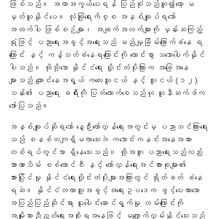
ဖြစ်သည်။ အကာအကွယ်ပေးရန် ပြည်စုံသည်ဟူ၍တော့ မ
မှတ်ယူနိုင်ပေ။ လုံခြုံရေးကိစ္စ အနှစ်ချုပ်ရသော်
အထက်ပါ ဖြစ်စဉ်များ၊ အချက်အလက်များကို မှန်းဆကြည့်
ရုံဖြင့် ပညာရေးအခွင့်အရေးသည် မည်မျှခြိမ်းခြောက်ခံနေ ရ
ကြောင်း နှင့် ကန့်သတ်ခံနေရကြောင်းကို ကောင်းစွာ သဘောပေါက်နိုင်
ပါသည်။ ထိုသို့သော နိုင်ငံရေး လှိုင်းတံပိုးကြားက အခြေအနေ
များသည် ကျောင်းနေအရွယ် ကလေးသူငယ် နှင့် လူငယ် (၁၂)
သန်း၏ ပညာရေး ခရီးကို ပြတ်တောက်စေသည်ဟု ယူနီဆက်ဖ်က
ဖော်ပြသည်
။
အနှစ်ချုပ်ဆိုရသော် နွေဉီးတော်လှန်ရေးအတွင်းမှ ပညာသင်ကြားရေး
သည် စနစ်တကျရှိမလာသေးဘဲ ကသောင်းကနင်းအနေအထား
တစ်ရပ်တွင်သာ ရှိနေသေးသည်။ ထို့အတူ ပညာရေးသည်လည်း
အာဏာသိမ်း စစ်ကောင်စီ နှင့် တော်လှန်ရေးအင်အားစုများ၏
အားပြိုင်မှု နိုင်ငံရေးလှိုင်းတံပိုးများအကြားတွင် ရိုတ်ခတ် ခံနေ
ရဆဲ။ နိုင်ငံတကာလူ့အခွင့်အရေးဥပဒေက ဖွင့်ပေးထားသော
အပြည်ပြည်ဆိုင်ရာ ပူးပေါင်းဆောင်ရွက်မှု လမ်းကြောင်းကို
အမျိုးသားညီညွတ်ရေးအစိုးရအနေဖြင့် မလျှောက်လှမ်းနိုင်သေးသည်