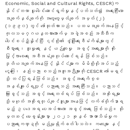
Economic, Social and Cultural Rights, CESCR)က
နိုင်ငံတကာ ပူးပေါင်းဆောင်ရွက်မှုနှင့်ပတ်သတ်၍ အရေးကြီးသော
အချက်နှစ်ချက်ကို အထွေထွေမှတ်ချက် အမှတ် (၂)
(၁၉၉၀) တွင် ဖော်ထုတ်ထားသည်
။ ပထမအချက်အနေဖြင့်
ကုလသမဂ္ဂယန္တယားအောက်မှ အဖွဲ့အစည်း အသီးသီးက
ပေါင်းစပ်ညှိနှိုင်းပြီး ၎င်းတို့၏ ဖွံ့ဖြိုးရေးစီမံကိန်းများတွင်
စီးပွားရေး၊ လူမှုရေး နှင့် ယဉ်ကျေးမှု အခွင့်အရေးများကို တိုး
မြှင့်လာစေရေး အစီအမံချလုပ်ဆောင်ရန် ဖြစ်သည်။
ဒုတိယအချက်အနေဖြင့် နိုင်ငံများက မိမိတို့လိုအပ်သည့်
ငွေကြေး၊ နည်းပညာ စသည့်အကူအညီများကို CESCR ကော်မရှင်
သို့ တင်ပြရန်ဖြစ်သည်။ အခွင့်အရေးကိစ္စ
အနှစ်ချုပ်ရလျှင် ပညာရေးသည် အရေးကြီးသည်။ ပညာသင်
ကြားခွင့်သည် အခွင့်အရေးတစ်ရပ် ဖြစ်သည်။ အစိုးရများ
သို့မဟုတ် အစိုးရလုပ်ချင်သူများအနေဖြင့် လက်ခံလိုက်နာရ
မည့် ဥပဒေအရ ပေးအပ်ထားသော အခွင့်အရေး ဖြစ်သည်။ ထို
မှတဆင့် မေးခွန်းများမှာ ၂၀၂၁ ခုနှစ် အာဏာသိမ်းမှုက
ပညာရေးကဏ္ဍကို မည်မျှရိုက်ခတ်ပါသလဲ။ ကလေးများ နှင့်