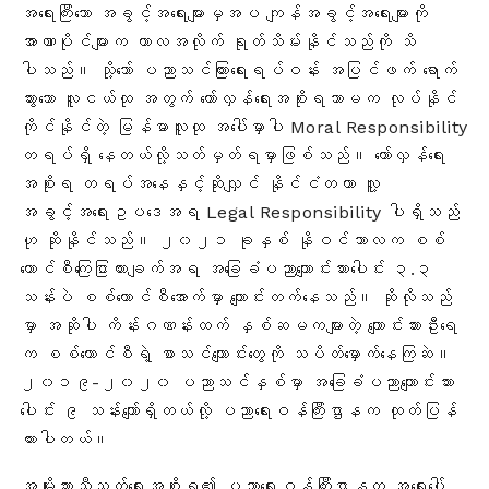
အရေးကြီးသော အခွင့်အရေးများမှအပ ကျန်အခွင့်အရေးများကို
အာဏာပိုင်များက ကာလအလိုက် ရုတ်သိမ်းနိုင်သည်ကို သိ
ပါသည်။ သို့သော် ပညာသင်ကြားရေးရပ်ဝန်း အပြင်ဖက် ရောက်
သွားသော လူငယ်ထု အတွက် တော်လှန်ရေးအစိုးရသာမက လုပ်နိုင်
ကိုင်နိုင်တဲ့ မြန်မာလူထု အပေါ်မှာပါ Moral Responsibility
တရပ်ရှိ နေတယ်လို့သတ်မှတ်ရမှာဖြစ်သည်။ တော်လှန်ရေး
အစိုးရ တရပ်အနေနှင့်ဆိုလျှင် နိုင်ငံတကာ လူ့
အခွင့်အရေးဥပဒေအရ Legal Responsibility ပါရှိသည်
ဟု ဆိုနိုင်သည်။ ၂၀၂၁ ခုနှစ် နိုဝင်ဘာလက စစ်
ကောင်စီကြေငြာထားချက်အရ အခြေခံပညာကျောင်းသားပေါင်း ၃.၃
သန်းပဲ စစ်ကောင်စီအောက်မှာ ကျောင်းတက်နေသည်
။ ဆိုလိုသည်
မှာ အဆိုပါ ကိန်းဂဏန်းထက် နှစ်ဆမကများတဲ့ ကျောင်းသားဦးရေ
က စစ်ကောင်စီရဲ့ စာသင်ကျောင်းတွေကို သပိတ်မှောက်နေကြဆဲ။
၂၀၁၉-၂၀၂၀ ပညာသင်နှစ်မှာ အခြေခံပညာကျောင်းသား
ပေါင်း ၉ သန်းကျော်ရှိတယ်လို့ ပညာရေးဝန်ကြီးဌာနက ထုတ်ပြန်
ထားပါတယ်
။
အမျိုးသားညီညွတ်ရေးအစိုးရ၏ ပညာရေးဝန်ကြီးဌာနက အ‌‌ရေးပေါ်