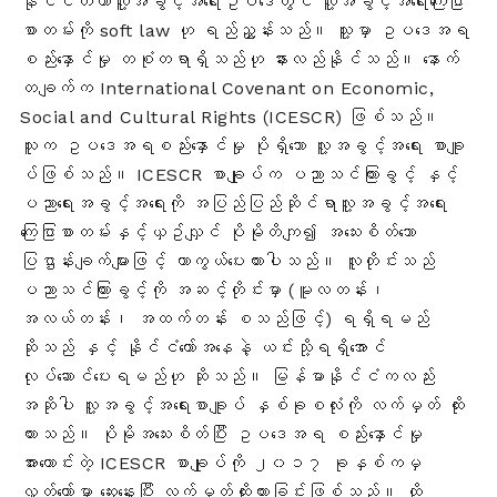
နိုင်ငံတကာလူ့အခွင့်အရေးဥပဒေတွင် လူ့အခွင့်အရေးကြေငြာ
စာတမ်းကို soft law ဟု ရည်ညွှန်းသည်။ သူ့မှာ ဥပဒေအရ
စည်းနှောင်မှု တစုံတရာရှိသည်ဟု နားလည်နိုင်သည်။ နောက်
တချက်က International Covenant on Economic,
Social and Cultural Rights (ICESCR) ဖြစ်သည်။
သူက ဥပဒေအရစည်းနှောင်မှု ပိုရှိသော လူ့အခွင့်အ‌ရေး စာချူ
ပ်ဖြစ်သည်။ ICESCR စာချုပ်က ပညာသင်ကြားခွင့် နှင့်
ပညာရေးအခွင့်အရေးကို အပြည်ပြည်ဆိုင်ရာလူ့အခွင့်အရေး
ကြေငြာစာတမ်းနှင့်ယှဥ်လျှင် ပိုမိုတိကျ၍ အသေးစိတ်သော
ပြဌာန်းချက်များဖြင့် ကာကွယ်ပေးထားပါသည်။ လူတိုင်းသည်
ပညာသင်ကြားခွင့်ကို အဆင့်တိုင်းမှာ (မူလတန်း၊
အလယ်တန်း၊ အထက်တန်း စသည်ဖြင့်) ရရှိရမည်
ဆိုသည် နှင့် နိုင်ငံတော်အနေနဲ့ ယင်းသို့ရရှိအောင်
လုပ်ဆောင်‌ပေးရမည်ဟု ဆိုသည်
။ မြန်မာနိုင်ငံကလည်း
အဆိုပါ လူ့အခွင့်အရေးစာချူပ် နှစ်ခုစလုံးကို လက်မှတ် ထိုး
ထားသည်။ ပိုမိုအသေးစိတ်ပြီး ဥပဒေအရ စည်းနှောင်မှု
အားကောင်းတဲ့ ICESCR စာချုပ်ကို ၂၀၁၇ ခုနှစ်ကမှ
လွှတ်တော်မှာ ဆွေးနွေးပြီး လက်မှတ်ထိုးထားခြင်းဖြစ်သည်။ ထို့