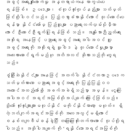
အခွင့်အရေးချိုးဖောက်မှု အန္တရာယ်ကနေ ကာကွယ်ပေး
ရန်ဖြစ်။ ဥပဒေများ၊ စံလုပ်ထုံးလုပ်နည်းများ သတ်မှတ်
ခြင်းတို့ပါဝင်သည်။ ပြည့်ဝစွာခံစားနိုင်အောင် လုပ်ဆောင်ပေး
ရန်မှာ နိုင်ငံတော်မှ ပြည်သူများ ပညာရေးလက်လှမ်းပိုမှီလာ
အောင် ဦးဆောင်ဦးရွက်ပြုရန်ဖြစ် သည်။ အမျိုးသားညီညွတ်ရေး
အစိုးရ အနေဖြင့် ပညာရေးအခွင့်အရေးအပါအဝင် လူ့
အခွင့်အရေးကို အစိုးရရဲ့ မူဝါဒ နဲ့ လုပ်ဆောင်မှုများမှာ
အလေးထားဆောင်ရွက်မည်ဟု အတိအလင်း ဆိုထားသည်ကို တွေ့ရ
သည်
။
ဖွံ့ဖြိုးဆဲနိုင်ငံများအနေဖြင့် အထက်ပါ နိုင်ငံတကာဥပဒေက
သတ်မှတ်ထားသော ပညာရေးအခွင့်အရေးကို ပြည့်ပြည့်ဝဝ
အကောင်အထည်ဖော်ဖို့ အခက်အခဲရှိသည်မှာ အမှန်။ ငွေကြေး
အပါအဝင် အရင်းအမြစ်လိုအပ်ချက် ကြောင့်ဖြစ်သည်။
သို့သော် လုံးလုံးလျားလျားမလုပ်နိုင် မကိုင်နိုင်တာတော့ မဟုတ်။ ရှိ
တဲ့ဘတ်ဂျက်အရင်းအမြစ်ကို အလေအလွင့်မရှိအောင်
စနစ်တကျစီမံခန့်ခွဲပြီး တဖြေးဖြေးတိုးတက်လာအောင် လုပ်လို့ရ
ပါသည်။ အဆိုပါအချက် ကို ‘ရနိုင်သောအရင်းအမြစ်ကို