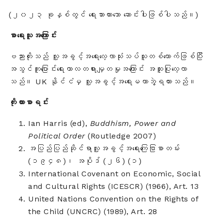
(၂၀၂၃ ခုနှစ်တွင် ရေးသားထားသော ဆောင်းပါးဖြစ်ပါသည်။)
စာရေးသူအကြောင်း
ဗညားတိုးသည် လူ့အခွင့်အရေးလေ့လာသုံးသပ်သူတစ်ယောက်ဖြစ်ပြီး
အသွင်ကူးပြောင်းရေးကာလတရားမျှတမှုအကြောင်း အထူးပြုလေ့လာ
သည်။ UK နိုင်ငံမှ လူ့အခွင့်အရေးမဟာဘွဲ့ရထားသည်။
ကိုးကားစာရင်း
Ian Harris (ed),
Buddhism, Power and
Political Order
(Routledge 2007)
အပြည်ပြည်ဆိုင်ရာလူ့အခွင့်အရေးကြေငြာစာတမ်း
(၁၉၄၈)၊ အပိုဒ် (၂၆) (၁)
International Covenant on Economic, Social
and Cultural Rights (ICESCR) (1966), Art. 13
United Nations Convention on the Rights of
the Child (UNCRC) (1989), Art. 28