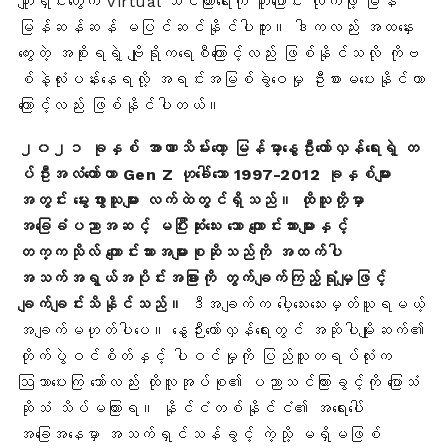
ကျူးရှင်းတွေက Virtual သင်ကြားရေးကို ကူးပြောင်း လိုက်ဖို့ မြန်
မြန်ဆန်ဆန် မပြင်ဆင်နိုင်ပါဘူး။ ဒါကလည်း အထနှေး
ကွေးတဲ့ အစိုးရရဲ့ ဗျိုရိုကရေစီကြောင့်လည်း ဖြစ်နိုင်သလို ကိုဗ
စ်နဲ့လုံးပန်းနေရလို့ အရင်းအမြစ်ခွဲဝေမှု ဦးစားမပေးနိုင်တာ
ကြောင့်လည်း ဖြစ်နိုင်ပါတယ်။
၂၀၂၁ ခုနှစ် အာဏာသိမ်းတော့ မြန်မာ့နွေဦးတော်လှန်ရေးရဲ့ တ
ပ်ဦးအလံတော်ဟာ Gen Z
ဟုခေါ်သော 1997-2012 ခုနှစ်များ
အတွင်း မွေးဖွားသူများ လက်ထဲတွင်ရှိသည်။ ထိုသူတို့မှာ
အခြေခံပညာအဆင့် မပြီးဆုံးသေး သော ကျောင်းသားများနှင့်
တက္ကသိုလ် ကျောင်းသားအများစုဆိုသည်ကို အထက်ပါ
အသက်အရွယ်အပိုင်းအခြားကို တွက်ချက်ကြည့်ရုံမျှဖြင့်
ချက်ချင်းသိနိုင်သည်။
ဒီအချက်က ပေါ့သေးသေးမှတ်ယူရမယ့်
အချက်မဟုတ်ပါပေ။ နွေဉီးတော်လှန်ရေးတွင် အဆိုပါမျိုးဆက်၏
တိုက်ပွဲဝင်စိတ်နှင့် ပါဝင်မှုကို ပြည်သူတရပ်လုံးက
ဩဘာပေးကြ သော်လည်း ထိုလူအုပ်စု၏ ပညာသင်ကြားခွင့်ကို ပြောသံ
ဆိုသံ သိပ်မကြားရ။ နိုင်ငံတစ်နိုင်ငံ၏ အရေးပေါ်
အခြေအနေမှာ အသက်ရှင်သန်ခွင့် ကဲ့သို့ မရှိမဖြစ်