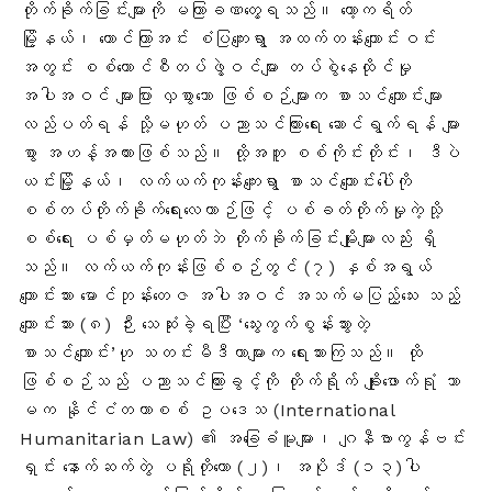
တိုက်ခိုက်ခြင်းများကို မကြာခဏတွေ့ရသည်။ ကော့ကရိတ်
မြို့နယ်၊ တောင်ကြာအင်း စံပြကျေးရွာ အထက်တန်းကျောင်းဝင်း
အတွင်း စစ်ကောင်စီတပ်ဖွဲ့ဝင်များ တပ်စွဲနေထိုင်မှု
အပါအဝင် များပြား လှစွာသော ဖြစ်စဉ်များက စာသင်ကျောင်းများ
လည်ပတ်ရန် သို့မဟုတ် ပညာသင်ကြားရေး ဆောင်ရွက်ရန် များ
စွာ အဟန့်အတားဖြစ်သည်။ ထို့အတူ စစ်ကိုင်းတိုင်း၊ ဒီပဲ
ယင်းမြို့နယ်၊ လက်ယက်ကုန်းကျေးရွာ စာသင်ကျောင်းပေါ်ကို
စစ်တပ်တိုက်ခိုက်ရေးလေယာဉ်ဖြင့် ပစ်ခတ်တိုက်မှုကဲ့သို့
စစ်ရေး ပစ်မှတ်မဟုတ်ဘဲ တိုက်ခိုက်ခြင်းမျိုးများလည်း ရှိ
သည်။ လက်ယက်ကုန်းဖြစ်စဉ်တွင် (၇) နှစ်အရွယ်
ကျောင်းသား မောင်ဘုန်းတေဇ အပါအဝင် အသက်မပြည့်သေး သည့်
ကျောင်းသား (၈) ဉီး သေဆုံးခဲ့ရပြီး ‘သွေးကွက်စွန်းသွားတဲ့
စာသင်ကျောင်း’ဟု သတင်းမီဒီယာများက ရေးသားကြသည်
။ ထို
ဖြစ်စဉ်သည် ပညာသင်ကြားခွင့်ကို တိုက်ရိုက် ချိုးဖောက်ရုံ သာ
မက နိုင်ငံတကာစစ် ဥပဒေသ (International
Humanitarian Law) ၏ အခြေခံမူများ၊ ဂျနီဗာကွန်ဗင်း
ရှင်း နောက်ဆက်တွဲ ပရိုတိုကော (၂)၊ အပိုဒ် (၁၃)ပါ