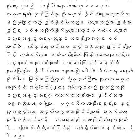
ကို တွေ့ရသည်။ အဆိုပါအချက်မှာ ကုလသမဂ္ဂ
ယန္တရား၏ တုန့်ပြန်မှု သို့မဟုတ် နိုင်ငံရေးအရအာသီသ
နည်းမှုကြောင့်လည်း ဖြစ်နိုင်ပါသည်။ သေချာသည်မှာ မြန်မာ
ပြည်ရှိ ပစ်ခတ်တိုက်ခိုက်မှုများအတွင်းမှ ကလေးငယ်များ၏
ပညာရေးအခွင့်အရေးဟုဆိုလျှင် သမားရိုးကျအတိုင်း စစ်
ကောင်စီ၊ တော်လှန်ရေးအင်အားစု နှင့် အာဆီယံဟု ရှုမြင်ရုံမျှ
ဖြင့် မလုံလောက်ပေ။ ဆယ်သန်းကျော်သော မြန်မာကလေးသူငယ်များ
နှင့် ကျောင်းသားလူငယ်များ၏ ပညာသင်ကြားခွင့်သည် ပိုမို
ကျယ်ပြန့်သော နိုင်ငံတကာအကူအညီမပါဘဲ သိပ်အရာမရောက်
နိုင်ပါ။ မြန်မာပြည်တွင် ရှိနေနှင့်ပြီးသော ကုလသမဂ္ဂ
အေဂျင်စီ အဖွဲ့ပေါင်း (၂၀) အပေါ်တွင်လည်း မူတည်သလို
ပညာရေးအခွင့်အရေးကို ကတိကဝတ်ခံထားသော နိုင်ငံတကာ
အကူအညီပေးရေးအဖွဲ့များ၊ ပုဂ္ဂလိက ကော်ပိုရေးရှင်းများ နှင့်
လူ့အခွင့်အရေး အမှတ်လက္ခဏာနိုင်ငံများ၏ အားတက်သရော
ကူညီမှုလိုအပ်သည်။ ပညာရေးသည် အာဏာနိုင်ငံရေးမဟုတ်
ပါ။ ထို့ထက် ပိုမိုကျယ်ပြန့်၍ နက်ရှိုင်းသော အနှစ်သာရ ရှိ
ပါသည်။