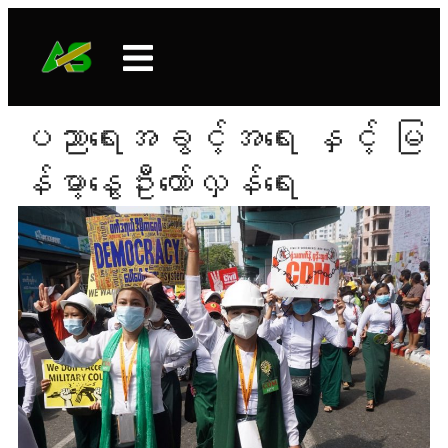
ပညာရေးအခွင့်အရေး နှင့် မြ
န်မာ့နွေဦးတော်လှန်ရေး