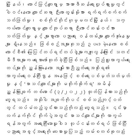
မြို့နယ်၊ တောင်မြင့်ကျေးရွာမှ အာဏာဖီဆန်ရေးလှုပ်ရှားမှုတွင်
ပါဝင်နေသော ကျောင်းဆရာ ဉီးစောထွန်းမိုးအား ရက်ရက်စက်စက်
သတ်ဖြတ်မှု
၊ စစ်ကိုင်းတိုင်းဟုမ္မလင်းမြို့နယ်၊ သက္
ကယ်တောင်ကျေးရွာမှ ကျောင်းအုပ်ဆရာ ဉီးအောင်ဆန်းဝင်းအား
သတ်ဖြတ်မှု
နှင့် များစွာသော ပညာရေး ဝန်ထမ်းများ ပျောက်ဆုံးနေမှု
များ ရှိနေသည်။ ဖြစ်စဉ်အများစုသည် ဥပဒေမဲ့နေသော စစ်
ကောင်စီ၏ မြေပြင်တပ်ရင်းတပ်ဖွဲ့များကကျူးလွန်ကြောင်း သတင်း
မီဒီယာများက ရေးသားဖော်ထုတ်ခဲ့ပြီးဖြစ်သည်။ ပြည်သူ့ကာကွယ်ရေး
တပ်များကို ညွှန်ကြားနေသော အမျိုးသားညီညွတ်ရေးအစိုးရ၏
ကာကွယ်ရေးဝန်ကြီးဌာန အနေဖြင့် စစ်ရေးပစ်မှတ်သတ်မှတ်
မှု နှင့် ‘စာသင်ကျောင်းများကို မတိုက်ခိုက်ရ’ အမိန့်
ညွှန်ကြားချက် တစ်စောင် (၃/၂၀၂၂) ထုတ်ပြန်ထားသည်ကို
တွေ့ရသည်။ အဆိုပါ အချက်ကိုပင် စစ်သည်ကျင့်ဝတ်
တွင် ထပ်မံထည့်သွင်းထားသည်ကိုလည်း တွေ့ရသည်
။ ၎င်းမှာ
လက်နက်ကိုင် တိုက်ပွဲအတွင်း စာသင်ကျောင်းများကို ကာကွယ်
ရန်အတွက် အရေးကြီးသောမူဝါဒ လုပ်ငန်းတစ်ရပ် ဖြစ်ပြီး
ပညာရေးအခွင့်အရေးကို လေးစားမှုပြသည့် လမ်းစတစ်ခုလည်း