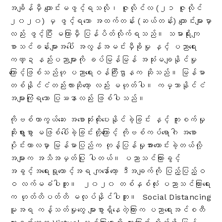
အချိန်မှီ ကျောင်းမဖွင့်ရသလို၊ ဇူလိုင်လ (၂၁ ဇူလိုင်
၂၀၂၀) မှ ဖွင့်ရသော အထက်တန်း (ဆယ်တန်း) ကျောင်းများမှာ
လည်း ဖွင့်ပြီး မကြာမှီ ပြန်ပိတ်လိုက်ရသည်။ သမားရိုးကျ
စာသင်ခန်းများအပေါ် အလွန်အမင်းမှီခိုမှု နှင့် ပညာရေး
ကဏ္ဍ နည်းပညာများကို ခပ်မြန်မြန် အသုံးမချနိုင်မှု
ကြောင့်
ဖြစ်သည်ဟု ပညာရေးဝန်ကြီးဌာနက ဆိုသည်။ မြန်မာ
တစ်နိုင်ငံတည်းလားဆိုတော့ လည်း မဟုတ်ပါ။ ကမ္ဘာနိုင်ငံ
အများကြုံရသော ပြဿနာလည်း ဖြစ်ပါသည်။
ကိုဗစ်ကာကွယ်ဆေး အစောဆုံးထိုးပေးနိုင်ခဲ့ခြင်း နှင့် ကူးစက်မှု
ဆိုးရွားစွာ မဖြစ်ပေါ်ခဲ့ခြင်းတို့ကြောင့် ကိုဗစ်ကပ်ရောဂါ အစော
ပိုင်းကာလမှာ မြန်မာပြည်က တုန့်ပြန်မှုအားကောင်းခဲ့တယ်လို့
‌အများက အသိအမှတ်ပြု ပါတယ်။ ပညာသင်ကြားခွင့်
အခွင့်အရေးရှုထောင့်အရ ကျနော်တော့ ဒီအချက်ကို ပြည့်ပြည့်ဝ
ဝ လက်မခံပါဘူး။ ၂၀၂၀ တစ်နှစ်လုံး ပညာသင်ကြားရေး
က ဟုတ်တိပတ်တိ မလုပ်နိုင်ပါဘူး။ Social Distancing
မူအရ ကန့်သတ်မှုတွေ များစွာရှိနေတဲ့ကြားက ပညာရေးအင်စတီ