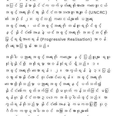
အပြင် မြန်မာနိုင်ငံက လက်မှတ်ရေးထိုးထားသော ကလေးသူငယ်
အခွင့်အရေးဆိုင်ရာ နိုင်ငံတကာသဘောတူစာချုပ် (UNCRC)
၏ အပိုဒ် ၂၈ တွင်လည်း ကလေးငယ်များ၏ ပညာရေး
အခွင့်အရေး၊ ယင်းအခွင့်အရေးကို တန်းတူရပိုင်ခွင့်
နှင့် နိုင်ငံတော်အနေနဲ့ ယင်းအခွင့်အရေးကို အဆင့်ဆင့်တိုး
မြှင့်ရရှိလာစေရန် (Progressive Realisation) တာဝန်
ကို ရေးသားပြဌာန်း ထားသည်
။
အဆိုပါ ပညာရေးအခွင့်အရေးကို ကလေးများ နှင့် ပြည်သူများ ရယူ
သုံးစွဲနိုင်ဖို့ အစိုးရမှာ တာဝန်သုံးရပ် ရှိသည်။ ၁။
အခွင့်အရေးကို လေးစားရန်၊ ၂။ ကာကွယ်ရန် နဲ့ ၃။ပြည့်
ဝစွာခံစားနိုင်အောင် လုပ်ဆောင်ပေးရန်။ အခွင့်အရေးကို
လေးစားဖို့ဆိုသည်မှာ ပညာရေးအခွင့်အရေးနှင့် ပတ်သတ်၍
နိုင်ငံတော်က စွတ်ဖက်ခြင်း သို့မဟုတ် ကန့်သတ်ခြင်း မပြု
ရန်ဟု နိုင်ငံတကာဥပဒေက အဓိပ္ပါယ်ဖွင့်သည်
။ ကာ
ကွယ်ရန်ဆိုသည်မှာ နိုင်ငံတော်အနေနဲ့ ကမကထပြုပြီး ပုဂ္
ဂိလိက ကဏ္ဍအပါအဝင် အခြားအင်အားစုများ၏