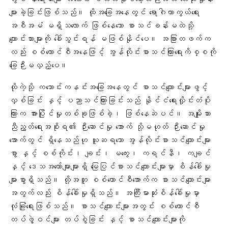
များခဲ့ခြင်းဖြစ်သည်
။ ထိုအခြေအနေတွင် ရောဂါကာကွယ်ရေး
အစီအမံ မရှိသလောက် ဖြစ်နေသော စာသင်ခန်းမထဲသို့
ကျောင်းသားများကို ခေါ်သွင်းရန် မဖြစ်နိုင်ပေ။ အခြားတဖက်က
လည်း စစ်ကောင်စီအနေဖြင့် အွန်လိုင်းစာသင်ကြားရေးကိစ္စကို
ခြေဉီးမလှည့်ပေ။
ထိုကဲ့သို့ ကသောင်းကနင်းအခြေအနေတွင် စာသင်ကျောင်းများဖွင့်
လှစ်ခြင်း နှင့် ပညာသင်ကြားခြင်းသည် နိုင်ငံရေးလှိုင်းတံပိုး
ကြားက အားပြိုင်မှုတစ်ခုဖြစ်ခဲ့၊ ဖြစ်နေဆဲပင်။ အမျိုးသား
ညီညွတ်ရေးအစိုးရ၏ ဉီးဆောင်မှု အောက် သို့မဟုတ် ဉီးဆောင်မှု
အောက်တွင် ရှိနေသည်ဟု ယူဆရသော အွန်လိုင်းစာသင်ကျောင်းများ
စွာ နှင့် စစ်ကိုင်း၊ ချင်း၊ မကွေး၊ ကရင်နီ၊ ကချင်
နှင့် ဒေသအတော်များများရှိ မြေပြင်စာသင်ကျောင်းများမှာ စိန်ခေါ်မှု
များစွာရှိသည်။ ထို့အတူ စစ်ကောင်စီအောက်က စာသင်ကျောင်းများ
အတွက်လည်း စိန်ခေါ်မှုရှိသည်။ အကြီးမားဆုံးစိန်ခေါ်မှုမှာ
လုံခြုံရေးဖြစ်သည်။ စာသင်ကျောင်းများအတွင်း စစ်ကောင်စီ
တပ်ဖွဲ့ဝင်များ တပ်စွဲခြင်း နှင့် စာသင်ကျောင်းများကို