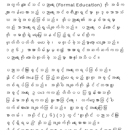
အတွက် ကျောင်းသင်ပညာရေး (Formal Education) ကို အဓိက
ကျားကန်ပေးထားသည့် ပညာရေးအင်စတီးကျူးရှင်းမှာ ဗုဒ္ဓဘာသာသံ
ဃ အဖွဲ့အစည်းဖြစ်သည်
။ ထိုပညာရေး၏ အနှစ်သာရမှာ
လည်း ဘာသာရေးရည်ရွယ်ချက်ကဲသည်
။ ပညာရေး ဝန်ဆောင်မှု
ကို ဗမာတို့ရဲ့ ရေမြေ့သနင်းပြည့်ရှင်မင်းတို့က
ဟုတ်တိပတ်တိ မပေးခဲ့၊ မလုပ်ခဲ့သည်မှာတော့ သေချာသည်။
၁၉၆၂ အာဏာသိမ်းမှုမှစ၍ အာဏာရှင်အဆက်ဆက်ကလည်း
ပညာရေးကို တောထဲထုတ်ခဲ့ သည်မှာ အားလုံးအသိပင်။
ပညာသင်ကြားခွင့်သည် အခွင့်အရေးတရပ်ဖြစ်သည်။
နိုင်ငံတော်အနေဖြင့် ဖြည့်ဆည်းပေးရမည့် လူထု အခွင့်အရေး
တစ်ရပ်ဖြစ်သည်။ အဆိုပါအချက်ကို နိုင်ငံတကာလူ့
အခွင့်အရေး ဥပဒေကလည်း တိတိပပ ပြဌာန်းထားသလို
မြန်မာအစိုးရကလည်း မူအားဖြင့်ရော၊ လက်တွေ့အားဖြင့်ပါ
လက်ခံထားသောအချက်ဖြစ်သည်။ လူ့အခွင့်အရေးကြေငြာ
စာတမ်း၊ အပိုင် (၂၆) (၁) တွင် ‘လူတိုင်း ပညာသင်ကြား
ခွင့်ရှိရမည်
’ ဆိုသည့်အချက်ကို ရေးသားထားသည်။