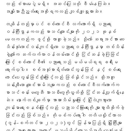
လည်း စံစာမေးပွဲမရှိ။ အဆင်ပြေသလို စီမံနေကြဆဲ။
အမျိုးသားညီညွတ်ရေးအစိုးရကလည်း လျစ်လျူရှုထားဆဲ။
တချိန်တည်းမှာပင် စစ်ကောင်စီ လက်အောက်ရှိ ပညာရေး
ဝန်ကြီးဌာနကလည်း စာသင်ကျောင်းများကို ၂၀၂၁ ခုနှစ်
မေလကတည်းက ဖွင့်ဖို့ တာစူခဲ့သည်။ သို့သော် ဆရာအင်အား လေး
သိန်းသုံးသောင်းဝန်းကျင်ရှိသော ပညာရေးဝန်ကြီးဌာနမှာ တစ်သိန်း
ခွဲကျော်က ဆက်လက်တာဝန်ထမ်းဆောင်ဖို့ ငြင်းဆန်ခဲ့ကြခြင်း
ကြောင့် စစ်ကောင်စီ၏ ပညာရေးသည် မယ်မယ်ရရ ခရီးမ
ရောက်လှပါ
။ စစ်အသုံးစာရိတ်ထောင်းလွန်းခြင်း နှင့် စစ်ရေး
ဇောင်းပေးလွန်းခြင်းတို့ကြောင့်လည်း ဖြစ်နိုင်သည်။ ထို့အတူ
သန်းချီသော ကျောင်းသားမိဘများကလည်း စစ်ကောင်စီလက်အောက်က
စာသင်ခန်းမတွေဆီ သားသမီးတွေကိုလွှတ်ဖို့ ငြင်းဆန်လျှက်ရှိနေ
ဆဲ
။ နောက်တစ်ချက်မှာ အာဏာသိမ်းမှုကြောင့် ပြိုလဲကျသွားသော
ကျန်းမာရေးစနစ်ကြောင့်လည်း ပညာသင်ကြားရေးကို များစွာထိခိုက်ခဲ့
ခြင်းလည်း ဖြစ်သည်။ ကိုဗစ်ကပ်ရောဂါ တတိယလှိုင်းကာလ
(ဇွန်-စက်တင်ဘာ ၂၀၂၁)တွင် မြန်မာပြည်ရှိ မြို့ကြီးများ
တွင် နာရေးကားများ အလောင်း မသယ်နိုင်တော့သည်အထိ သေဆုံးနှုန်း