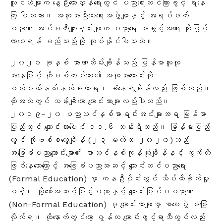
လူငယ်များက နွေဉီးတော်လှန်ရေးတွင် ပညာရေးသင်ကြားခွင့် ရနေ
ကြ ပါသလား။ အကူအညီပေးရေးအဖွဲ့များနှင့် အရပ်ဖက်
ပညာရေး အင်စတီကျူးရှင်းများက ပညာရေး အခွင့်အရေး တိုးမြှင့်
လာစေရန် မည်သည်တို့ လုပ်နိုင်ပါသလဲ။
၂၀၂၁ ခုနှစ် အာဏာသိမ်းချိန်သည် မြန်မာလူထု
အနေဖြင့် ကိုဗစ်ကပ်ဘေး၏ အထုအထောင်းကို
ပယ်ပယ်နယ်နယ်ခံထားရ၊ ခံနေရချိန်လည်း ဖြစ်သည်။
ထိုအထဲတွင် သန်းချီသော ကျောင်းသားများလည်းပါသည်။
၂၀၁၉-၂၀ ပညာသင်နှစ်စာရင်းအင်းများအရ မြန်မာ
ပြည်တွင် ကျောင်းသားပေါင်း ၁၁.၆ သန်း
ရှိသည်။ မြန်မာပြည်
တွင် ကိုဗစ်စတွေ့ချိန် (၂၃ မတ်လ ၂၀၂၀)သည်
အခြေခံပညာကျောင်းများ၏ စာသင်နှစ်ကုန်ဆုံးချိန်နှင့် ကွက်တိ
ဖြစ်နေသောကြောင့် အခြေခံပညာအဆင့် ကျောင်းသင်ပညာရေး
(Formal Education) မှာ ကနဦးပိုင်းတွင် သိပ်ထိခိုက်မှု
မရှိ။ သို့သော်အဆင့်မြင့်ပညာနှင့် ကျောင်းပြင်ပပညာရေး
(Non-Formal Education) မှ ကျောင်းသားများမှာ စာမေးပွဲ မဖြေ
လိုက်ရ။ ထိုနောက်တွင်တော့ ဇွန်လ ကျောင်းဖွင့်ရာသီတွင်လည်း