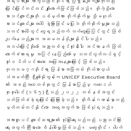
အရပ်သားများ ကာကွယ်ခြင်းဆိုင်ရာ ပြဌာန်းချက်များကိုလည်း
ပြောင်ပြောင်တင်းတင်း ချိုးဖောက်ခြင်းဖြစ်သည်
။ ထိုကဲ့သို့သော
စာသင်ကျောင်းများကို ပစ်မှတ်ထား တိုက်ခိုက်မှု သို့မဟုတ်
စာသင်ကျောင်းများအပေါ် ခွဲခြားခြင်းမပြုဘဲ တိုက်ခိုက်မှုများသည်
သတင်းစာပေါ်တွင် တွေ့ရသည်ထက် လက်တွေ့မြေပြင်တွင် ဖြစ်
ပျက်နေသည်များက အဆမတန်ပိုများနိုင်ပါသည်။
အဘယ်ကြောင့်ဆိုသော် အညာတစ်ခွင်လုံးနီးပါး အင်တာနက် ဖြတ်
တောက်ခံထားရမှု အပြင် နေပြည်တော်မှ သတင်းလွတ်လပ်ခွင့်
လုံးဝ ပိတ်ပင်ထားသော အခြေအနေများကြောင့် ဖြစ်သည်။
ကုလသမဂ္ဂဆိုင်ရာ မြန်မာအမြဲတမ်း ကိုယ်စားလှယ်
သံအမတ်ကြီး ဉီးကျော်မိုးထွန်းက UNICEF Executive Board
၏ အစည်းအဝေးတစ်ခုတွင် မြန်မာပြည်မှ ကလေးငယ်
စုစုပေါင်း (၁၆၅)ဉီးသည် ၂၀၂၂ တစ်နှစ်အတွင်း
သတ်ဖြတ်ခံခဲ့ရကြောင်း ပြောကြားခဲ့သည်
။ ထိုကိန်းဂဏန်းမှာလည်း
မှတ်တမ်းတင်နိုင်သော အရေအတွက်သာ ဖြစ်ပုံရသည်။
အလားတူပင် ကျောင်းဆရာများ၏ လုံခြုံရေးသည်လည်း ပညာသင်ကြား
ရေးအတွက် ကြီးမားသော စိန်ခေါ်မှုဖြစ်သည်။ မကွေးတိုင်း၊ ပေါက်