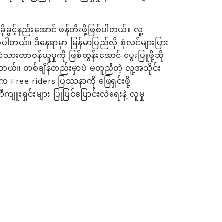
ုခွင့်နည်းအောင် ဖန်တီးဖို့ဖြစ်ပါတယ်။ လူ့
ဖြစ်ပါတယ်။ ဒီနေရာမှာ မြန်မာပြည်လို စုံလင်များပြား
င်ငံသားတာဝန်ယူမှုကို ဖြစ်ထွန်းအောင် မွေးမြူဖို့ဆို
တယ်။ တစ်ချိန်တည်းမှာပဲ မတူညီတဲ့ လူ့အသိုင်း
ေက Free riders ပြဿနာကို ဖြေရှင်းဖို့
ှင်းများ ပြုပြင်ပြောင်းလဲရေးနဲ့ လူမှု