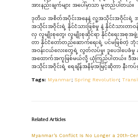
အားနည်းချက်များ အပေါ်မှာသာ မူတည်ပါတယ်။
ဒုတိယ အစိတ်အပိုင်းအနေနဲ့ လူ့အသိုင်းအဝိုင်းရဲ့ အ
အသိုင်းအဝိုင်းရဲ့ နိုင်ငံသားဖြစ်မှု နဲ့ နိုင်ငံသာ
လှ လူမျိုးစုတွေ၊ လူမျိုးစုဆိုင်ရာ နိုင်ငံရေးအစုအဖွဲ့
တာ နိုင်ငံတော်တည်ဆောက်ရေးရဲ့ ပင်မဖြစ်တဲ့ ဘုံ
အဝန်းငယ်လေးတွေရဲ့ လွတ်လပ်မှု၊ ဒူပေဒါပေခံမှု နဲ
အထောက်အကူဖြစ်မယ်လို့ ယုံကြည်ပါတယ်။ ဒီအချက်တ
အသိုင်းအဝိုင်းရဲ့ ရေချိန်အနိမ့်အမြင့်ဆိုတာ နီး
Tags:
Myanmar
;
Spring Revolution
;
Transi
Related Articles
Myanmar’s Conflict Is No Longer a 20th-Cen