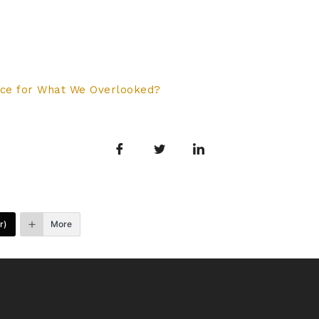
rice for What We Overlooked?
r)
More