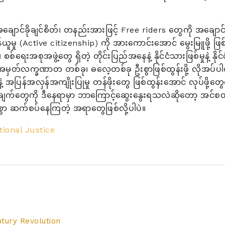
ချောင်ခိုချင်စိတ်၊ တနည်းအားဖြင့် Free riders တွေကို အချောင်ခိ
းတာဝန်ယူမှု (Active citizenship) ကို အားကောင်းအောင် မွေးမြူဖို့ 
၊ စစ်ရေးအစုအဖွဲ့တွေ ရှိတဲ့ တိုင်းပြည်အနေနဲ့ နိုင်ငံသားဖြစ်မှုနဲ့ နို
အမှတ်လက္ခဏာတ တစ်ခု၊ ဓလေ့တစ်ခု ဦးစွာဖြစ်ထွန်းဖို့ လိုအပ်ပါ
့ အပြန်အလှန်အကျိုးပြုမှု တန်ဖိုးတွေ ဖြစ်ထွန်းအောင် လုပ်ဖို့တွ
ွေကို ဒီနေရာမှာ ဘာကြောင့်ဆွေးနွေးရသလဲဆိုတော့ အင်စတီကျူးရ
ကပ်စွာ ဆက်စပ်နေကြတဲ့ အရာတွေဖြစ်လို့ပါပဲ။
tional Justice
tury Revolution