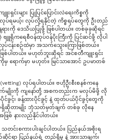
င်းများ ပြုပြင်ပြောင်းလဲရေးကိစ္စကို
်ရမယ့်၊ လုပ်လို့ရနိုင်တဲ့ ကိစ္စရပ်တွေကို ဦးတည်
တရားကို ဒေသိယပြုဖို့ ဖြစ်ပါတယ်။ တစ်ခုခုဆိုရင်
 ဗျူရိုကရေစီဝန်ထုပ်ဝန်ပိုးကြီးကို ပြင်ဆင်ဖို့ လိုပါ
 လုပ်ငန်းစဉ်ထဲမှာ အသက်သွေးကြောဖြစ်တယ်။
း ဖြစ်ပါတယ်။ မဟုတ်ဘူးဆိုရင် အင်စတီကျူးရှင်း
်ကိုမှ ရောက်မှာ မဟုတ်။ မြင်သာအောင် ဥပမာတစ်
 (vetting) လုပ်ရပါတယ်။ ဗဟိုဦးစီးစနစ်ကနေ
ချက်မျိုးကို ကျနော်တို့ အစကတည်းက မလုပ်မိဖို့ လို
်၊ ခန့်ထားပိုင်ခွင့် နဲ့ ထုတ်ပယ်ပိုင်ခွင့်တွေကို
မရှိဆိုတာမျိုး ဘုံသတ်မှတ်ချက် တစ်ခု လိုနေ
ုအဖြစ် နားလည်နိုင်ပါတယ်။
ုတာ သတင်းစကားပါးချင်ပါတယ်။ ပြည်နယ်အစိုးရ
င်ရာ ပြည်နယ်ရဲ့ တည်ရှိမှု နဲ့ အားသာချက်၊