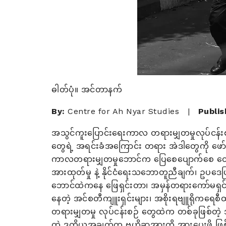
ဓါတ်ပုံ။ အင်တာနက်
By:
Centre for Ah Nyar Studies
|
Publis
အသွင်ကူးပြောင်းရေးကာလ တရားမျှတမှုလုပ်ငန်းစဉ
တွေရဲ့ အရင်းခံအကြောင်း တရား အဲဒါတွေကို ဖော်
ကာလတရားမျှတမှုဘောင်က ပြေစေပျောက်စေ တော့ ဖြ
အားထုတ်မှု နဲ့ နိုင်ငံရေးသဘောတူညီချက်၊ ဥပဒေပ
ဘောင်ထဲကနေ ဖြေရှင်းတာ၊ အမှန်တရားကော်မရှင်တ
နေတဲ့ အင်စတီကျူးရှင်းများ၊ အစိုးရဗျူရိုကရေစ
တရားမျှတမှု လုပ်ငန်းစဉ် တွေထဲက တစ်ခုဖြစ်တဲ့ အ
တဲ့ ဒုတိယအချက်က ဗဟိုခွာအားကို အားပေးဖို့ ဖြစ