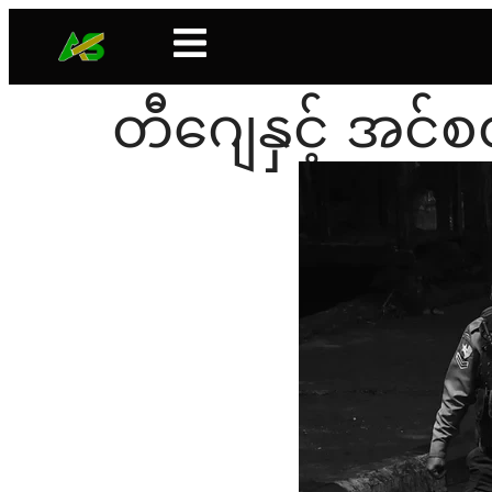
တီဂျေနှင့် အင်စ