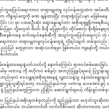
းပြောင်းရေးကာလ တရားမျှတမှု လုပ်ငန်းတွေထဲက အင်စတီကျူးရှ
ကိစ္စရပ်တွေကို ခဏ ချန်ထားပြီး တရားရုံးပြင်ပမှာ မဖြစ်မနေ လုပ
ိုင်း (၁) မှာ ပထမဦးဆုံး ဆွေးနွေးချင်တာ အစိုးရဗျူရိုကရေစီယန္
မှာ သို့မဟုတ် မီးဝါ၊ မီးနီ မပြမှာကိုပဲ ထိုင်စောင့်၊ စိုးရိမ်နေရတဲ့
စီးစနစ်ကနေ ဖက်ဒရယ်စနစ်ဆီကို အသွင်ကူးပြောင်းရေးလုပ် တဲ့
င်းရေးကာလ တရားမျှတမှုလုပ်ငန်းတွေရဲ့ လိုရင်းချက် တစ်ခုလည်
်ညပုံပြင် တွေမှာသာ အဆုံးသတ်ရမှာ ဖြစ်တယ်။ ကျနော်တို့ ဘယ
ဖြစ်ပါတယ်။
းခန့်ထားရေးနဲ့ပတ်သတ်လို့ နောက်ကြောင်း ရာဇဝင်စစ်ဆေးခြင်း
ီးခါမှ vetting ကို ဗဟိုကပဲ စစ်ခွင့်၊ အတည်ပြုခွင့်ရမယ့် ပြဌာန်း
ည်းမှာပဲ ဒေသန္တရအစိုးရအနေနဲ့ သူ့ဒေသနဲ့သူ ဝန်ထမ်းရွေးချယ်ပိုင်ခွင့
ုး ကျူးလွန်သူဆိုရင်တော့ ဘယ်ပြည်နယ်ကမှ vetting ပေးအောင်ခွင့် 
 ပြည်နယ်တွေကြားက ညှိနှိုင်း ဆောင်ရွက်ရမယ့် ကိန်းရှင်တစ်ခ
ရဆိုတာ ပြည်နယ်အစိုးရတစ်ခုတည်းကို ရည်ညွှန်းတာ မဟုတ်ဘူးဆိ
ိုတာဖြစ်ပါတယ်။ ဘယ်လောက်ထိ လက်လီစိပ်မလဲ ဆိုတာကတော့ သက်ဆို