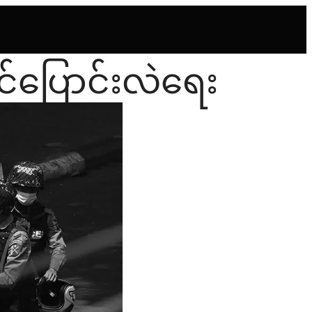
ြင်ပြောင်းလဲရေး