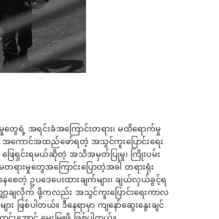
မှုတွေရဲ့ အရင်းခံအကြောင်းတရား၊ မထိရောက်မှု
ဲမှာ အကောင်အထည်ဖော်ရတဲ့ အသွင်ကူးပြောင်းရေး
ရှင်းရမယ်ဆိုတဲ့ အသိအမှတ်ပြုမှု၊ ကြိုးပမ်း
်။ မတရားမှုတွေအကြောင်းပြောတဲ့အခါ တရားရုံး
နေစေတဲ့ ဥပဒေပေးထားချက်များ၊ ချယ်လှယ်ခွင့်ရ
ျှော့ချလိုက် ဖို့ကလည်း အသွင်ကူးပြောင်းရေးကာလ
းများ ဖြစ်ပါတယ်။ ဒီနေရာမှာ ကျနော်ဆွေးနွေးချင်
ာင်းအောင် မွေးမြူဖို့ ဖြစ်ပါတယ်။