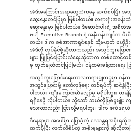
အဲဒီအကြောင်းအရာတွေထဲကနေ ဆက်စပ်ပြီး အသွင်ကူ
ဆွေးနွေးတင်ပြမှာ ဖြစ်ပါတယ်။ တရားရုံးအခန်းထဲက 
ဆွေးနွေးမှာ ဖြစ်ပါတယ်။ ဒီဆောင်းပါးရဲ့ အစိတ်အပ
ဗဟို Executive Branch နဲ့ အနီးဝန်းကျင်က မီးစိမ်းပြ
တယ်။ ဒါက စစ်အာဏာရှင်စနစ် သို့မဟုတ် ဗဟိုဦး
အဲဒီလို လုပ်နိုင်ဖို့ဆိုတာကလည်း အသွင်ကူးပြော
များ ပြုပြင်ပြောင်းလဲရေးဆိုတာက တစ်ထောင့်တစ
ခု ထုတ်နှုတ်တင်ပြပါ့မယ်။ ဝန်ထမ်းခန့်ထားရေး 
အသွင်ကူးပြောင်းရေးကာလတရားမျှတမှုမှာ ဝန်ထမ်
အသွင်ပြောင်းဖို့ တော်လှန်ရေး တစ်ရပ်ကို ဆင်နွှဲပြ
ပါတယ်။ ကျိုးကြောင်းဆီလျှော်မှု မရှိပါဘူး။ တချိန်တ
ရရှိနေဖို့ လိုပါတယ်။ သို့သော် ဘယ်လိုပြစ်မှုမျိ
သေးတာလည်း ငြင်းလို့မရပါဘူး။ ဒါက ဖက်ဒရယ် နဲ့
ဒီနေရာမှာ အပေါ်မှာ ပြောခဲ့တဲ့ ဒေသန္တရအစိုး
ထက်ပိုပြီး လက်လီစိပ်တဲ့ အစိုးရများကို ဆိုလ