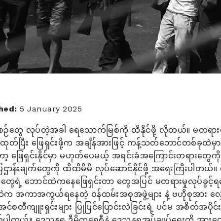
hed:
5 January 2025
်တွေ လုပ်တဲ့အခါ ရေသောက်မြစ်ကို ထိနိုင်ဖို့ လိုတယ်။ မတရား
ထုတ်ပြီး ဖြေရှင်းဖို့က အချိန်အားဖြင့် ကန့်သတ်ဘောင်တစ်ခုထ
ေရှင်းနိုင်မှာ မဟုတ်ပေမယ့် အရင်းခံအကြောင်းတရားတွေကို ဖြေ
ြဌာန်းချက်တွေကို ထိထိမိမိ လုပ်ဆောင်နိုင်ဖို့ အရေးကြီးပါတယ
ွေရဲ့ ဘောင်ထဲကနေဖြေရှင်းတာ တွေအပြင် မတရားမှုလုပ်ခွင့်ရ
ီထဲက အကာအကွယ်ရနေတဲ့ ဝန်ထမ်းအစုအဖွဲ့များ နဲ့ ဗဟိုစုအား လ
င်စတီကျူးရှင်းများ ပြုပြင်ပြောင်းလဲခြင်းရဲ့ ပင်မ အစိတ်အပိုင်
်ပါတယ်။ ဒေသန္တရ ဒီမိုကရေစီနဲ့ ဒေသန္တရအုပ်ချုပ်ရေးကို အားကေ